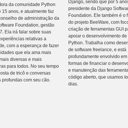
Django, sendo que por 5 anos
dora da comunidade Python
presidente da Django Softwa
 15 anos, e atualmente faz
Foundation. Ele também é o 
conselho de administração da
do projeto BeeWare, com foc
ftware Foundation, gestão
criação de ferramentas GUI p
. Ela irá falar sobre suas
apoiar o desenvolvimento de
experiências relativas a
Python. Trabalha como dese
de, com a esperança de fazer
de software freelance, e está
idades que ela ama mais
profundamente envolvido em 
mais diversas e mais
formas de financiar o desenv
as para todos. No seu tempo
e manutenção das ferrament
gosta de tricô e conversas
código aberto, que usamos t
as profundas com seu cão.
dias.