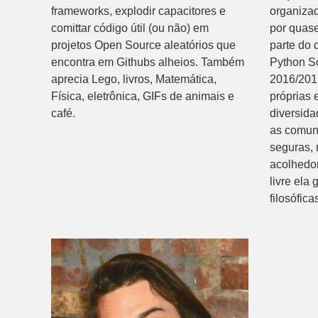
frameworks, explodir capacitores e
organiza
comittar código útil (ou não) em
por quase
projetos Open Source aleatórios que
parte do 
encontra em Githubs alheios. Também
Python So
aprecia Lego, livros, Matemática,
2016/2017
Física, eletrônica, GIFs de animais e
próprias 
café.
diversida
as comun
seguras, 
acolhedor
livre ela 
filosófic