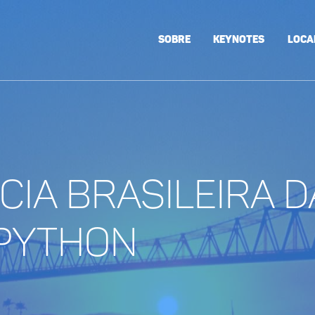
Sobre
Keynotes
Loca
cia brasileira d
Python