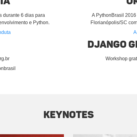
ia
O
 durante 6 dias para
A PythonBrasil 2016
esenvolvimento e Python.
Florianópolis/SC com
nduta
A
Django G
rg.br
Workshop grat
nbrasil
Keynotes