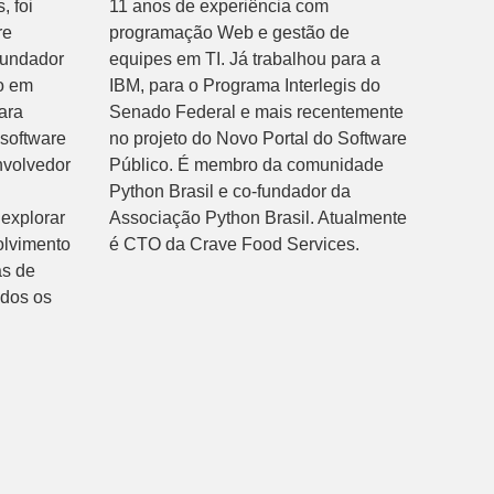
, foi
11 anos de experiência com
re
programação Web e gestão de
fundador
equipes em TI. Já trabalhou para a
o em
IBM, para o Programa Interlegis do
ara
Senado Federal e mais recentemente
 software
no projeto do Novo Portal do Software
nvolvedor
Público. É membro da comunidade
Python Brasil e co-fundador da
explorar
Associação Python Brasil. Atualmente
olvimento
é CTO da Crave Food Services.
as de
odos os